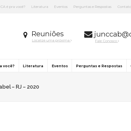
CA é pra você?
Literatura
Eventos
Perguntas e Respostas
Contat
Reuniões
junccab@c
Localize uma próxima
Fale Conosco
a você?
Literatura
Eventos
Perguntas e Respostas
bel – RJ – 2020
You are here: