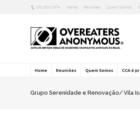
(21) 2532-5174
Home
Reuniões
Quem Somos
C
Home
Reuniões
Quem Somos
CCA é pr
Grupo Serenidade e Renovação/ Vila Isa